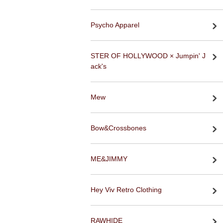
Psycho Apparel
STER OF HOLLYWOOD × Jumpin' J
ack's
Mew
Bow&Crossbones
ME&JIMMY
Hey Viv Retro Clothing
RAWHIDE