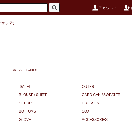
アカウント
ーから探す
ホーム
>
LADIES
[SALE]
OUTER
BLOUSE / SHIRT
CARDIGAN / SWEATER
SET UP
DRESSES
BOTTOMS
SOX
GLOVE
ACCESSORIES