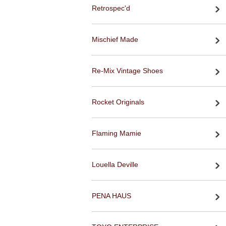
Retrospec'd
Mischief Made
Re-Mix Vintage Shoes
Rocket Originals
Flaming Mamie
Louella Deville
PENA HAUS