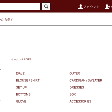
アカウント
ーから探す
ホーム
>
LADIES
[SALE]
OUTER
BLOUSE / SHIRT
CARDIGAN / SWEATER
SET UP
DRESSES
BOTTOMS
SOX
GLOVE
ACCESSORIES