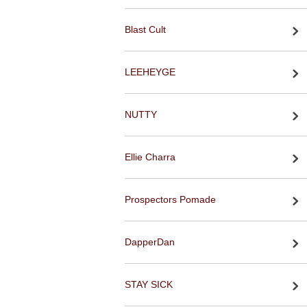
Blast Cult
LEEHEYGE
NUTTY
Ellie Charra
Prospectors Pomade
DapperDan
STAY SICK