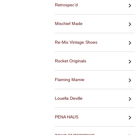
Retrospec'd
Mischief Made
Re-Mix Vintage Shoes
Rocket Originals
Flaming Mamie
Louella Deville
PENA HAUS