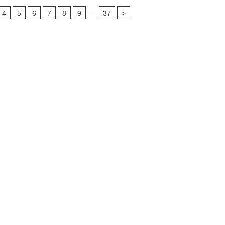
...
4
5
6
7
8
9
37
>