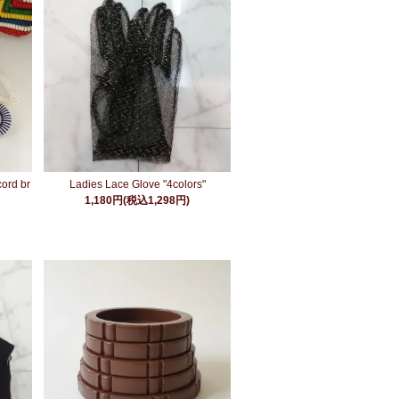
cord br
Ladies Lace Glove "4colors"
1,180円(税込1,298円)