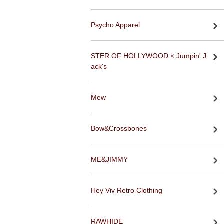
Psycho Apparel
STER OF HOLLYWOOD × Jumpin' J
ack's
Mew
Bow&Crossbones
ME&JIMMY
Hey Viv Retro Clothing
RAWHIDE