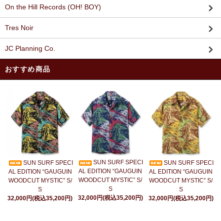
On the Hill Records (OH! BOY)
Tres Noir
JC Planning Co.
おすすめ商品
SUN SURF SPECI
SUN SURF SPECI
SUN SURF SPECI
AL EDITION “GAUGUIN
AL EDITION “GAUGUIN
AL EDITION “GAUGUIN
WOODCUT MYSTIC” S/
WOODCUT MYSTIC” S/
WOODCUT MYSTIC” S/
S
S
S
32,000円(税込35,200円)
32,000円(税込35,200円)
32,000円(税込35,200円)