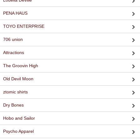
Louella Deville
PENA HAUS
TOYO ENTERPRISE
706 union
Attractions
The Groovin High
Old Devil Moon
ztomic shirts
Dry Bones
Hobo and Sailor
Psycho Apparel