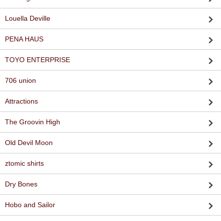
Louella Deville
PENA HAUS
TOYO ENTERPRISE
706 union
Attractions
The Groovin High
Old Devil Moon
ztomic shirts
Dry Bones
Hobo and Sailor