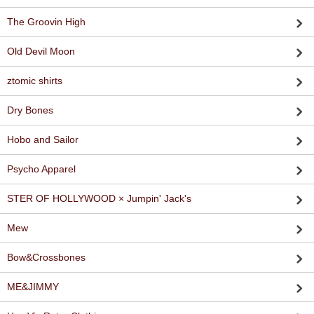
The Groovin High
Old Devil Moon
ztomic shirts
Dry Bones
Hobo and Sailor
Psycho Apparel
STER OF HOLLYWOOD × Jumpin' Jack's
Mew
Bow&Crossbones
ME&JIMMY