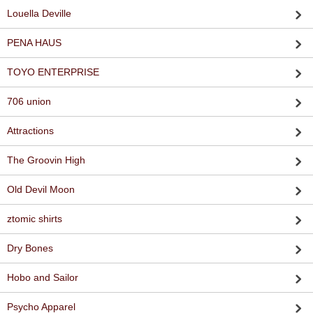
Louella Deville
PENA HAUS
TOYO ENTERPRISE
706 union
Attractions
The Groovin High
Old Devil Moon
ztomic shirts
Dry Bones
Hobo and Sailor
Psycho Apparel