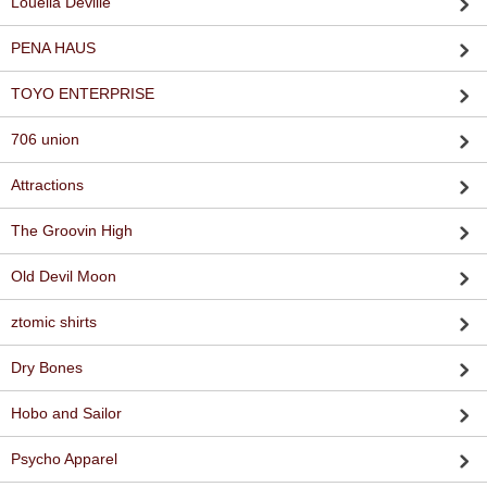
Louella Deville
PENA HAUS
TOYO ENTERPRISE
706 union
Attractions
The Groovin High
Old Devil Moon
ztomic shirts
Dry Bones
Hobo and Sailor
Psycho Apparel