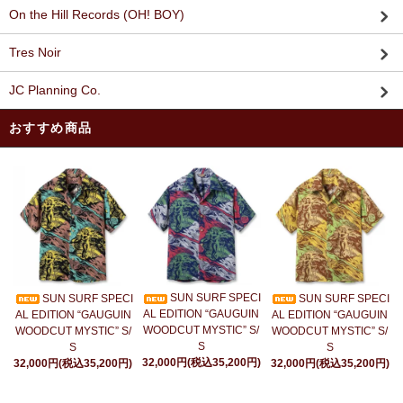
On the Hill Records (OH! BOY)
Tres Noir
JC Planning Co.
おすすめ商品
SUN SURF SPECI
SUN SURF SPECI
SUN SURF SPECI
AL EDITION “GAUGUIN
AL EDITION “GAUGUIN
AL EDITION “GAUGUIN
WOODCUT MYSTIC” S/
WOODCUT MYSTIC” S/
WOODCUT MYSTIC” S/
S
S
S
32,000円(税込35,200円)
32,000円(税込35,200円)
32,000円(税込35,200円)