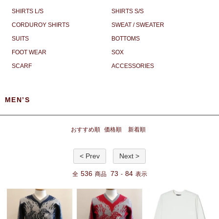
SHIRTS L/S
SHIRTS S/S
CORDUROY SHIRTS
SWEAT / SWEATER
SUITS
BOTTOMS
FOOT WEAR
SOX
SCARF
ACCESSORIES
MEN’S
おすすめ順
価格順
新着順
< Prev
Next >
536
73
84
全
商品
-
表示