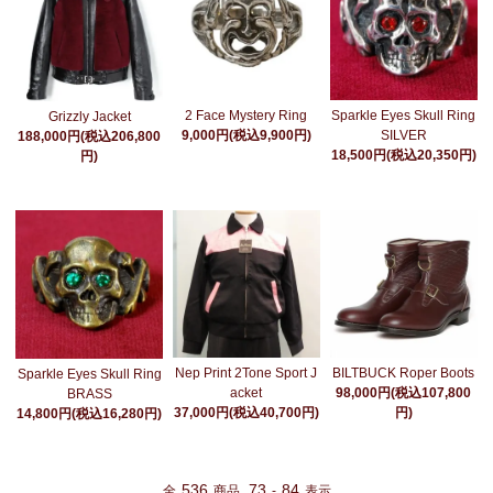
2 Face Mystery Ring
Sparkle Eyes Skull Ring
Grizzly Jacket
9,000円(税込9,900円)
SILVER
188,000円(税込206,800
18,500円(税込20,350円)
円)
Nep Print 2Tone Sport J
BILTBUCK Roper Boots
Sparkle Eyes Skull Ring
acket
98,000円(税込107,800
BRASS
37,000円(税込40,700円)
円)
14,800円(税込16,280円)
536
73
84
全
商品
-
表示