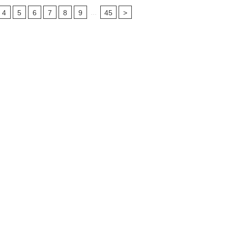
...
4
5
6
7
8
9
45
>