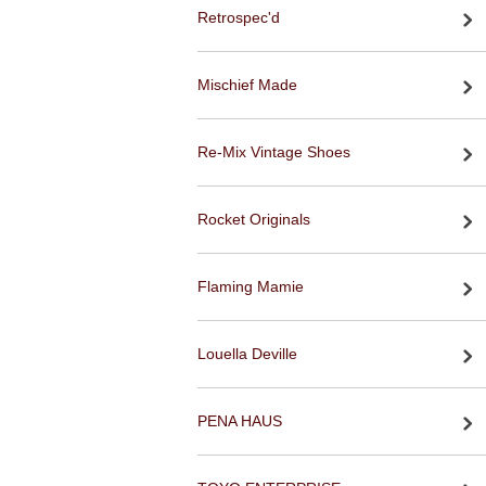
Retrospec'd
Mischief Made
Re-Mix Vintage Shoes
Rocket Originals
Flaming Mamie
Louella Deville
PENA HAUS