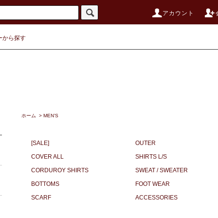
アカウント
ーから探す
ホーム
>
MEN’S
[SALE]
OUTER
COVER ALL
SHIRTS L/S
CORDUROY SHIRTS
SWEAT / SWEATER
BOTTOMS
FOOT WEAR
SCARF
ACCESSORIES