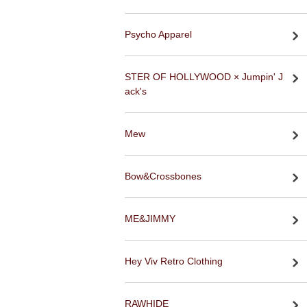
Psycho Apparel
STER OF HOLLYWOOD × Jumpin' J
ack's
Mew
Bow&Crossbones
ME&JIMMY
Hey Viv Retro Clothing
RAWHIDE