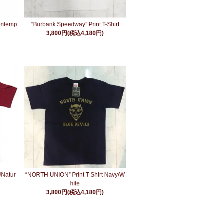
ontemp
“Burbank Speedway” Print T-Shirt
3,800円(税込4,180円)
/Natur
“NORTH UNION” Print T-Shirt Navy/W
hite
3,800円(税込4,180円)