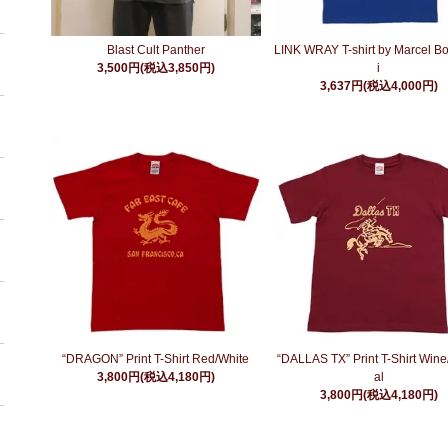
Blast Cult Panther
LINK WRAY T-shirt by Marcel B
3,500円(税込3,850円)
i
3,637円(税込4,000円)
“DRAGON” Print T-Shirt Red/White
“DALLAS TX” Print T-Shirt Wine
3,800円(税込4,180円)
al
3,800円(税込4,180円)