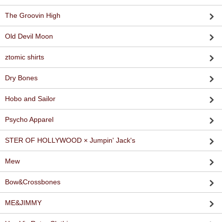
The Groovin High
Old Devil Moon
ztomic shirts
Dry Bones
Hobo and Sailor
Psycho Apparel
STER OF HOLLYWOOD × Jumpin' Jack's
Mew
Bow&Crossbones
ME&JIMMY