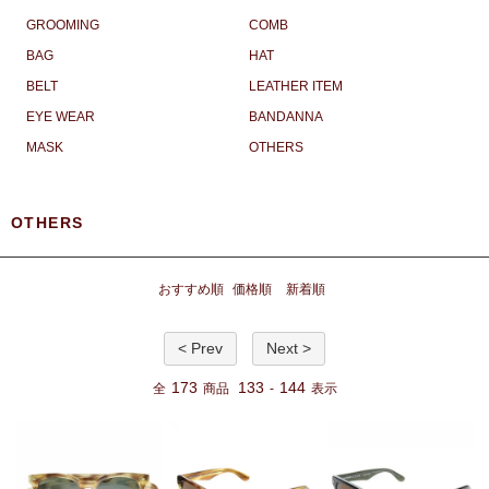
GROOMING
COMB
BAG
HAT
BELT
LEATHER ITEM
EYE WEAR
BANDANNA
MASK
OTHERS
OTHERS
おすすめ順
価格順
新着順
< Prev
Next >
173
133
144
全
商品
-
表示