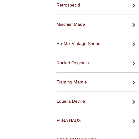
Retrospec'd
Mischief Made
Re-Mix Vintage Shoes
Rocket Originals
Flaming Mamie
Louella Deville
PENA HAUS