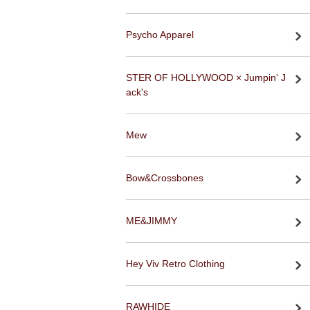
Psycho Apparel
STER OF HOLLYWOOD × Jumpin' J
ack's
Mew
Bow&Crossbones
ME&JIMMY
Hey Viv Retro Clothing
RAWHIDE