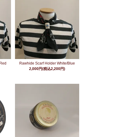
/Red
Rawhide Scarf Holder White/Blue
2,000円(税込2,200円)