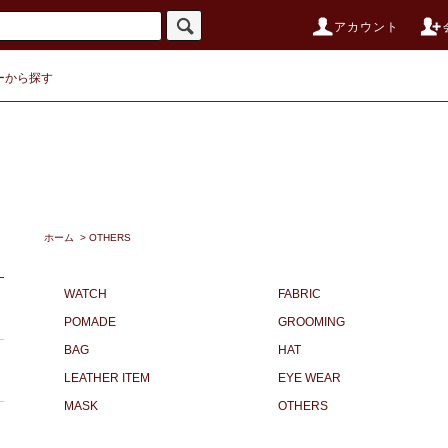
アカウント
ーから探す
ホーム
>
OTHERS
WATCH
FABRIC
POMADE
GROOMING
BAG
HAT
LEATHER ITEM
EYE WEAR
MASK
OTHERS