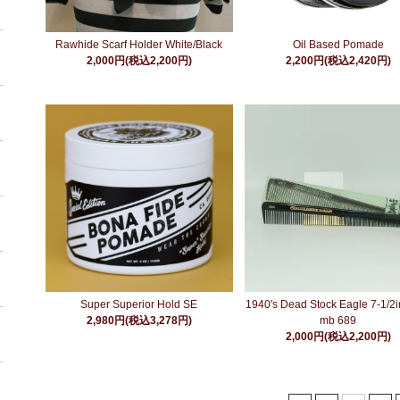
Rawhide Scarf Holder White/Black
Oil Based Pomade
2,000円(税込2,200円)
2,200円(税込2,420円)
Super Superior Hold SE
1940's Dead Stock Eagle 7-1/2i
2,980円(税込3,278円)
mb 689
2,000円(税込2,200円)