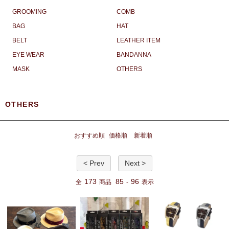
GROOMING
COMB
BAG
HAT
BELT
LEATHER ITEM
EYE WEAR
BANDANNA
MASK
OTHERS
OTHERS
おすすめ順
価格順
新着順
< Prev
Next >
173
85
96
全
商品
-
表示