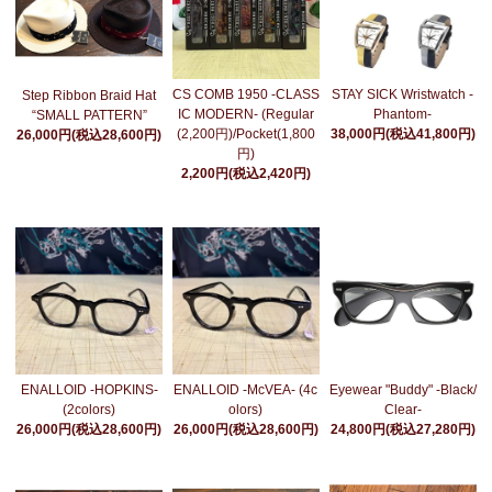
CS COMB 1950 -CLASS
STAY SICK Wristwatch -
Step Ribbon Braid Hat
IC MODERN- (Regular
Phantom-
“SMALL PATTERN”
(2,200円)/Pocket(1,800
38,000円(税込41,800円)
26,000円(税込28,600円)
円)
2,200円(税込2,420円)
Eyewear "Buddy" -Black/
ENALLOID -HOPKINS-
ENALLOID -McVEA- (4c
Clear-
(2colors)
olors)
24,800円(税込27,280円)
26,000円(税込28,600円)
26,000円(税込28,600円)