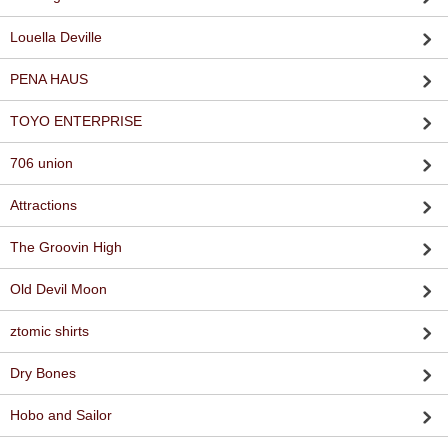
Louella Deville
PENA HAUS
TOYO ENTERPRISE
706 union
Attractions
The Groovin High
Old Devil Moon
ztomic shirts
Dry Bones
Hobo and Sailor