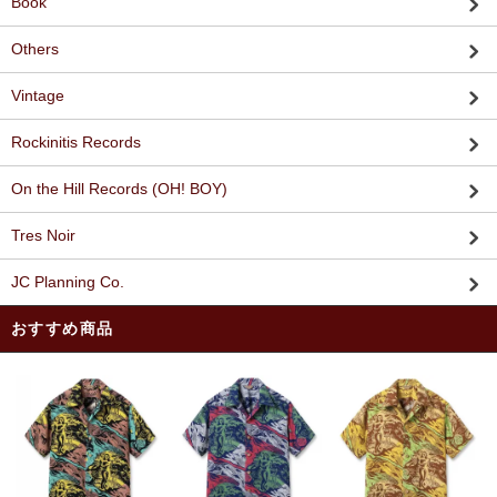
Book
Others
Vintage
Rockinitis Records
On the Hill Records (OH! BOY)
Tres Noir
JC Planning Co.
おすすめ商品