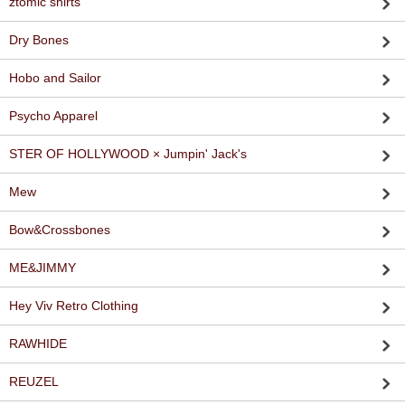
ztomic shirts
Dry Bones
Hobo and Sailor
Psycho Apparel
STER OF HOLLYWOOD × Jumpin' Jack's
Mew
Bow&Crossbones
ME&JIMMY
Hey Viv Retro Clothing
RAWHIDE
REUZEL