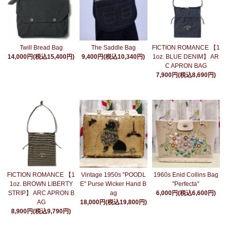
Twill Bread Bag
The Saddle Bag
FICTION ROMANCE 【1
14,000円(税込15,400円)
9,400円(税込10,340円)
1oz. BLUE DENIM】 AR
C APRON BAG
7,900円(税込8,690円)
FICTION ROMANCE 【1
Vintage 1950s "POODL
1960s Enid Collins Bag
1oz. BROWN LIBERTY
E" Purse Wicker Hand B
"Perfecta"
STRIP】 ARC APRON B
ag
6,000円(税込6,600円)
AG
18,000円(税込19,800円)
8,900円(税込9,790円)