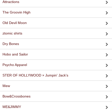
Attractions
The Groovin High
Old Devil Moon
ztomic shirts
Dry Bones
Hobo and Sailor
Psycho Apparel
STER OF HOLLYWOOD × Jumpin' Jack's
Mew
Bow&Crossbones
ME&JIMMY