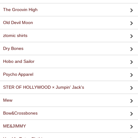
The Groovin High
Old Devil Moon
ztomic shirts
Dry Bones
Hobo and Sailor
Psycho Apparel
STER OF HOLLYWOOD × Jumpin' Jack's
Mew
Bow&Crossbones
ME&JIMMY