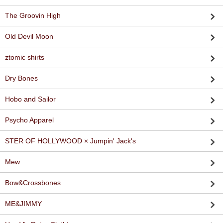
The Groovin High
Old Devil Moon
ztomic shirts
Dry Bones
Hobo and Sailor
Psycho Apparel
STER OF HOLLYWOOD × Jumpin' Jack's
Mew
Bow&Crossbones
ME&JIMMY