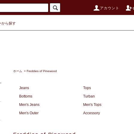
アカウント
ーから探す
ホーム
>
Freddies of Pinewood
Jeans
Tops
Bottoms
Turban
Men's Jeans
Men's Tops
Men's Outer
Accessory