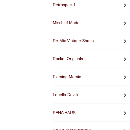
Retrospec'd
Mischief Made
Re-Mix Vintage Shoes
Rocket Originals
Flaming Mamie
Louella Deville
PENA HAUS