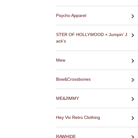
Psycho Apparel
STER OF HOLLYWOOD × Jumpin' J
ack's
Mew
Bow&Crossbones
ME&JIMMY
Hey Viv Retro Clothing
RAWHIDE