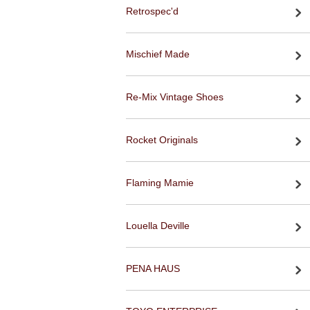
Retrospec'd
Mischief Made
Re-Mix Vintage Shoes
Rocket Originals
Flaming Mamie
Louella Deville
PENA HAUS