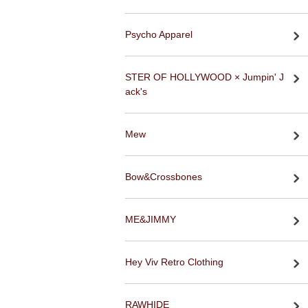
Psycho Apparel
STER OF HOLLYWOOD × Jumpin' J
ack's
Mew
Bow&Crossbones
ME&JIMMY
Hey Viv Retro Clothing
RAWHIDE