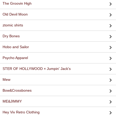
The Groovin High
Old Devil Moon
ztomic shirts
Dry Bones
Hobo and Sailor
Psycho Apparel
STER OF HOLLYWOOD × Jumpin' Jack's
Mew
Bow&Crossbones
ME&JIMMY
Hey Viv Retro Clothing