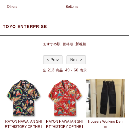
Others
Bottoms
TOYO ENTERPRISE
おすすめ順
価格順
新着順
< Prev
Next >
213
49
60
全
商品
-
表示
RAYON HAWAIIAN SHI
RAYON HAWAIIAN SHI
Trousers Working Deni
RT “HISTORY OF THE I
RT “HISTORY OF THE I
m