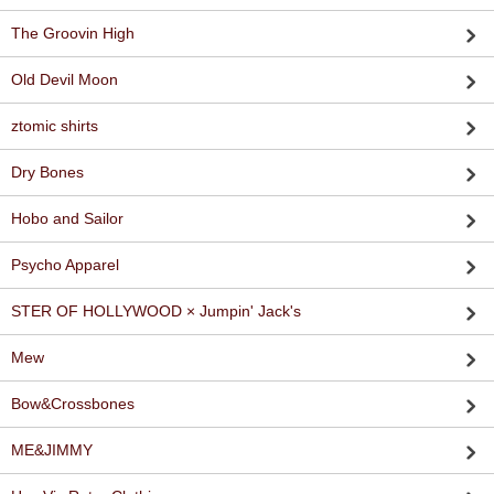
The Groovin High
Old Devil Moon
ztomic shirts
Dry Bones
Hobo and Sailor
Psycho Apparel
STER OF HOLLYWOOD × Jumpin' Jack's
Mew
Bow&Crossbones
ME&JIMMY