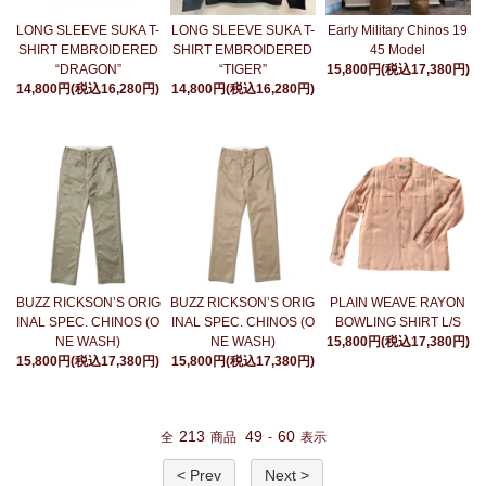
Early Military Chinos 19
LONG SLEEVE SUKA T-
LONG SLEEVE SUKA T-
45 Model
SHIRT EMBROIDERED
SHIRT EMBROIDERED
15,800円(税込17,380円)
“DRAGON”
“TIGER”
14,800円(税込16,280円)
14,800円(税込16,280円)
BUZZ RICKSON’S ORIG
BUZZ RICKSON’S ORIG
PLAIN WEAVE RAYON
INAL SPEC. CHINOS (O
INAL SPEC. CHINOS (O
BOWLING SHIRT L/S
NE WASH)
NE WASH)
15,800円(税込17,380円)
15,800円(税込17,380円)
15,800円(税込17,380円)
213
49
60
全
商品
-
表示
< Prev
Next >