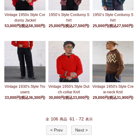
Vintage 1950s Style Cor
1950’s Style Corduroy S
1950’s Style Corduroy S
duroy Jacket
hirt
hirt
53,000円(税込58,300円)
25,000円(税込27,500円)
25,000円(税込27,500円)
Vintage 1930's Style Tro
Vintage 1950's Style Dut
Vintage 1950's Style Cre
users
ch-collar Knit
w-neck Knit
33,000円(税込36,300円)
30,000円(税込33,000円)
29,000円(税込31,900円)
106
61
72
全
商品
-
表示
< Prev
Next >