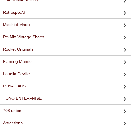
The House of Foxy
Retrospec'd
Mischief Made
Re-Mix Vintage Shoes
Rocket Originals
Flaming Mamie
Louella Deville
PENA HAUS
TOYO ENTERPRISE
706 union
Attractions