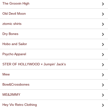
The Groovin High
Old Devil Moon
ztomic shirts
Dry Bones
Hobo and Sailor
Psycho Apparel
STER OF HOLLYWOOD × Jumpin' Jack's
Mew
Bow&Crossbones
ME&JIMMY
Hey Viv Retro Clothing