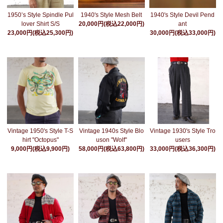
1950’s Style Spindle Pul
1940's Style Mesh Belt
1940's Style Devil Pend
lover Shirt S/S
20,000円(税込22,000円)
ant
23,000円(税込25,300円)
30,000円(税込33,000円)
Vintage 1950's Style T-S
Vintage 1940s Style Blo
Vintage 1930's Style Tro
hirt "Octopus"
uson "Wolf"
users
9,000円(税込9,900円)
58,000円(税込63,800円)
33,000円(税込36,300円)