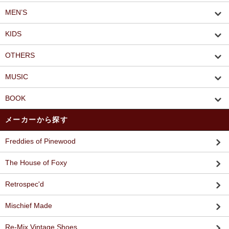
MEN’S
KIDS
OTHERS
MUSIC
BOOK
メーカーから探す
Freddies of Pinewood
The House of Foxy
Retrospec'd
Mischief Made
Re-Mix Vintage Shoes