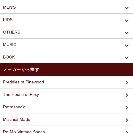
MEN’S
KIDS
OTHERS
MUSIC
BOOK
メーカーから探す
Freddies of Pinewood
The House of Foxy
Retrospec'd
Mischief Made
Re-Mix Vintage Shoes