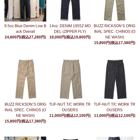
14oz. DENIM 1955Z MO
9.5oz Blue Denim Low B
BUZZ RICKSON’S ORIG
DEL (ZIPPER FLY)
ack Overall
INAL SPEC. CHINOS (O
18,000円(税込19,800円)
24,800円(税込27,280円)
NE WASH)
15,800円(税込17,380円)
TUF-NUT T/C WORK TR
TUF-NUT T/C WORK TR
BUZZ RICKSON’S ORIG
OUSERS
OUSERS
INAL SPEC. CHINOS (O
11,000円(税込12,100円)
11,000円(税込12,100円)
NE WASH)
15,800円(税込17,380円)