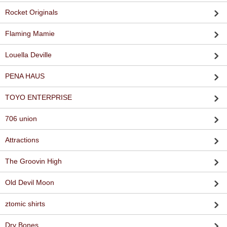
Rocket Originals
Flaming Mamie
Louella Deville
PENA HAUS
TOYO ENTERPRISE
706 union
Attractions
The Groovin High
Old Devil Moon
ztomic shirts
Dry Bones