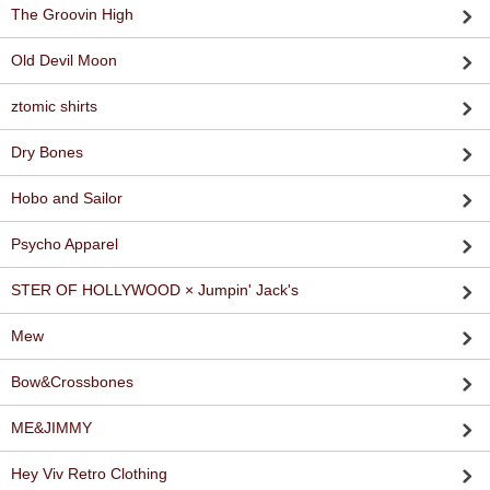
The Groovin High
Old Devil Moon
ztomic shirts
Dry Bones
Hobo and Sailor
Psycho Apparel
STER OF HOLLYWOOD × Jumpin' Jack's
Mew
Bow&Crossbones
ME&JIMMY
Hey Viv Retro Clothing