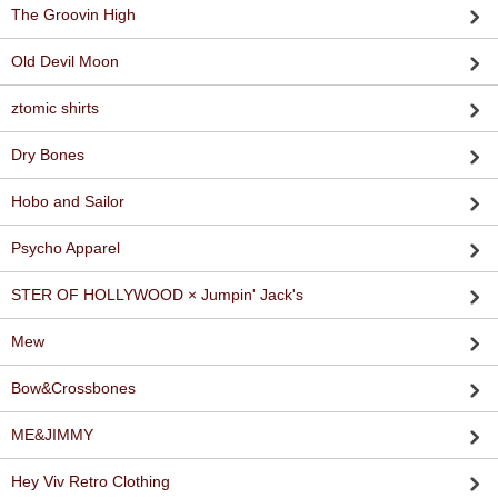
The Groovin High
Old Devil Moon
ztomic shirts
Dry Bones
Hobo and Sailor
Psycho Apparel
STER OF HOLLYWOOD × Jumpin' Jack's
Mew
Bow&Crossbones
ME&JIMMY
Hey Viv Retro Clothing