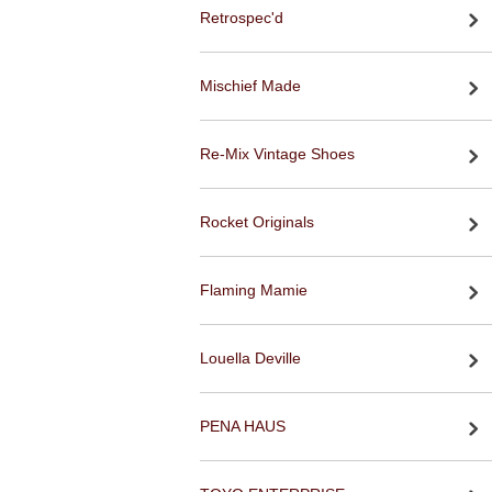
Retrospec'd
Mischief Made
Re-Mix Vintage Shoes
Rocket Originals
Flaming Mamie
Louella Deville
PENA HAUS