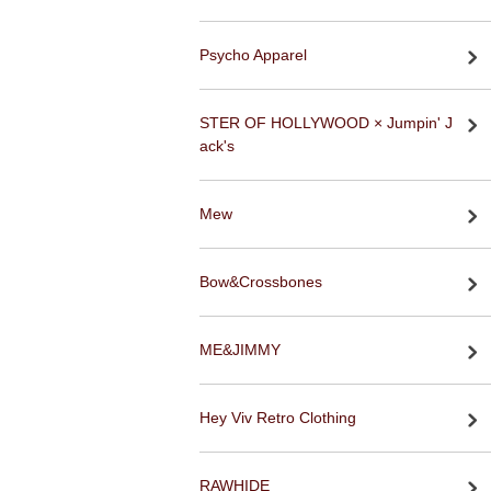
Psycho Apparel
STER OF HOLLYWOOD × Jumpin' J
ack's
Mew
Bow&Crossbones
ME&JIMMY
Hey Viv Retro Clothing
RAWHIDE