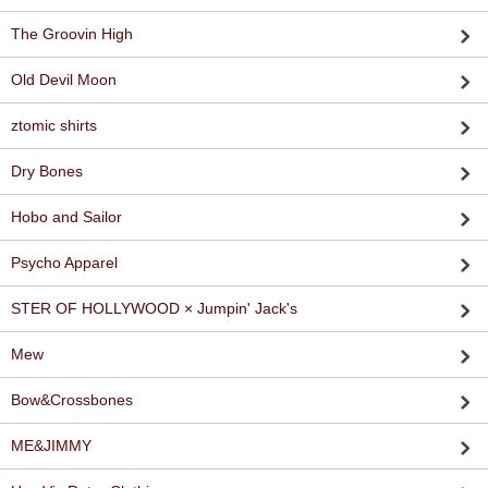
The Groovin High
Old Devil Moon
ztomic shirts
Dry Bones
Hobo and Sailor
Psycho Apparel
STER OF HOLLYWOOD × Jumpin' Jack's
Mew
Bow&Crossbones
ME&JIMMY