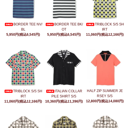
BORDER TEE NV/
BORDER TEE BK/
TRIBLOCK S/S SH
BL
OT
IRT
5,950円(税込6,545円)
5,950円(税込6,545円)
11,060円(税込12,166円)
HALF ZIP SUMMER JE
TRIBLOCK S/S SH
ITALIAN COLLAR
RSEY S/S
IRT
PILE SHIRT S/S
12,800円(税込14,080円)
11,060円(税込12,166円)
10,360円(税込11,396円)