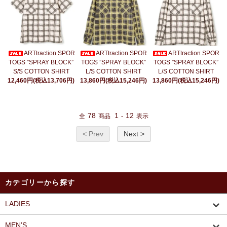
ARTtraction SPOR
ARTtraction SPOR
ARTtraction SPOR
TOGS ”SPRAY BLOCK”
TOGS ”SPRAY BLOCK”
TOGS ”SPRAY BLOCK”
S/S COTTON SHIRT
L/S COTTON SHIRT
L/S COTTON SHIRT
12,460円(税込13,706円)
13,860円(税込15,246円)
13,860円(税込15,246円)
78
1
12
全
商品
-
表示
< Prev
Next >
カテゴリーから探す
LADIES
MEN’S