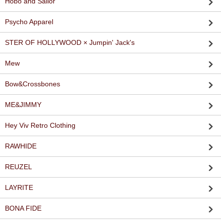
Hobo and Sailor
Psycho Apparel
STER OF HOLLYWOOD × Jumpin' Jack's
Mew
Bow&Crossbones
ME&JIMMY
Hey Viv Retro Clothing
RAWHIDE
REUZEL
LAYRITE
BONA FIDE