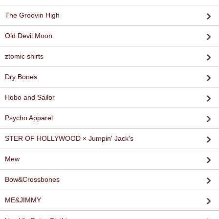
The Groovin High
Old Devil Moon
ztomic shirts
Dry Bones
Hobo and Sailor
Psycho Apparel
STER OF HOLLYWOOD × Jumpin' Jack's
Mew
Bow&Crossbones
ME&JIMMY