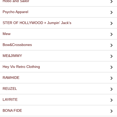
Hobo and Sailor
Psycho Apparel
STER OF HOLLYWOOD × Jumpin' Jack's
Mew
Bow&Crossbones
ME&JIMMY
Hey Viv Retro Clothing
RAWHIDE
REUZEL
LAYRITE
BONA FIDE