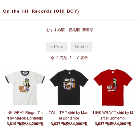
On the Hill Records (OH! BOY)
おすすめ順
価格順
新着順
< Prev
Next >
7
1
7
全
商品
-
表示
LINK WRAY Ringer T-shi
TWI-LITE T-shirt by Marc
LINK WRAY T-shirt by M
rt by Marcel Bontempi
el Bontempi
arcel Bontempi
3,819円(税込4,200円)
3,637円(税込4,000円)
3,637円(税込4,000円)