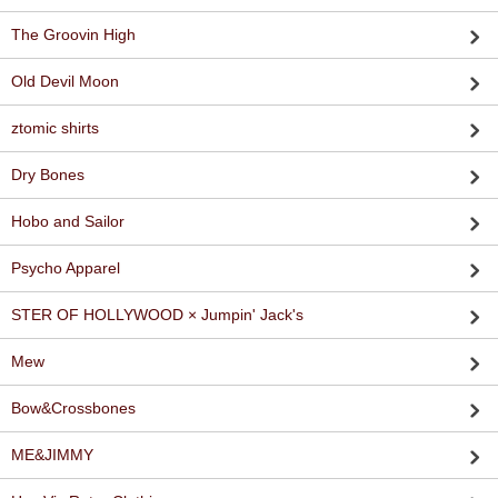
The Groovin High
Old Devil Moon
ztomic shirts
Dry Bones
Hobo and Sailor
Psycho Apparel
STER OF HOLLYWOOD × Jumpin' Jack's
Mew
Bow&Crossbones
ME&JIMMY