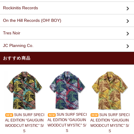
Rockinitis Records
On the Hill Records (OH! BOY)
Tres Noir
JC Planning Co.
おすすめ商品
SUN SURF SPECI
SUN SURF SPECI
SUN SURF SPECI
AL EDITION “GAUGUIN
AL EDITION “GAUGUIN
AL EDITION “GAUGUIN
WOODCUT MYSTIC” S/
WOODCUT MYSTIC” S/
WOODCUT MYSTIC” S/
S
S
S