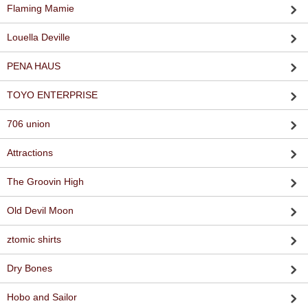
Flaming Mamie
Louella Deville
PENA HAUS
TOYO ENTERPRISE
706 union
Attractions
The Groovin High
Old Devil Moon
ztomic shirts
Dry Bones
Hobo and Sailor