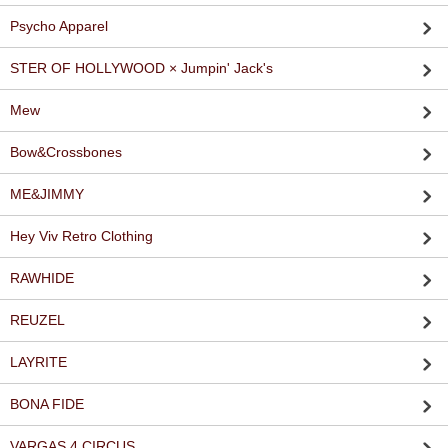
Psycho Apparel
STER OF HOLLYWOOD × Jumpin' Jack's
Mew
Bow&Crossbones
ME&JIMMY
Hey Viv Retro Clothing
RAWHIDE
REUZEL
LAYRITE
BONA FIDE
VARGAS 4 CIRCUS