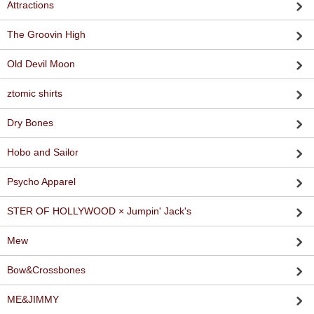
Attractions
The Groovin High
Old Devil Moon
ztomic shirts
Dry Bones
Hobo and Sailor
Psycho Apparel
STER OF HOLLYWOOD × Jumpin' Jack's
Mew
Bow&Crossbones
ME&JIMMY