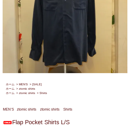
ホーム
>
MEN’S
>
[SALE]
ホーム
>
ztomic shirts
ホーム
>
ztomic shirts
>
Shirts
MEN’S
ztomic shirts
ztomic shirts
Shirts
Flap Pocket Shirts L/S