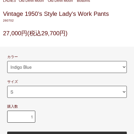
LADIES
Old Devil Moon
Old Devil Moon
Bottoms
Vintage 1950’s Style Lady's Work Pants
260702
27,000円(税込29,700円)
カラー
サイズ
購入数