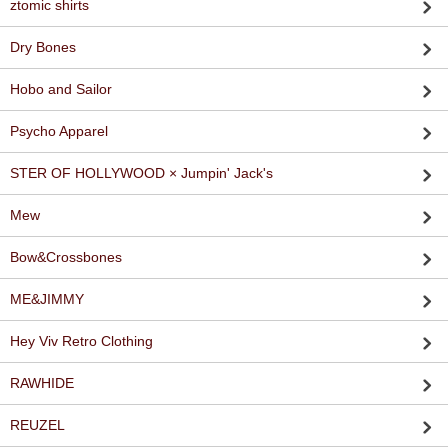
ztomic shirts
Dry Bones
Hobo and Sailor
Psycho Apparel
STER OF HOLLYWOOD × Jumpin' Jack's
Mew
Bow&Crossbones
ME&JIMMY
Hey Viv Retro Clothing
RAWHIDE
REUZEL