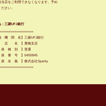
後当店をご利用できなくなります。予め
ください。
込：三菱UFJ銀行
==================
融 機 関 名】三菱UFJ銀行
 店 名 】豊橋支店
 座 種 別 】普通
座 番 号 】0450845
座 名 義 】株式会社Sparky
==================