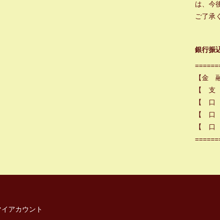
は、今
ご了承
銀行振
======
【金 
【 支
【 口
【 口 
【 口 
======
マイアカウント