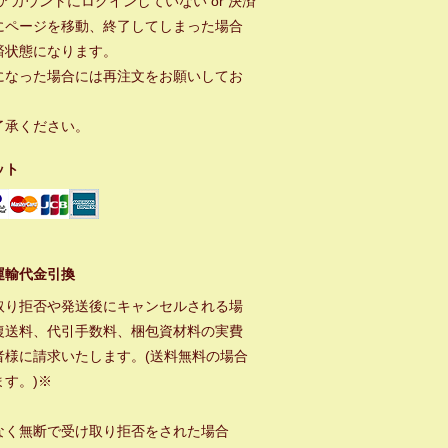
ayアカウントにログインしていない or 決済
にページを移動、終了してしまった場合
済状態になります。
になった場合には再注文をお願いしてお
。
了承ください。
ット
運輸代金引換
取り拒否や発送後にキャンセルされる場
復送料、代引手数料、梱包資材料の実費
者様に請求いたします。(送料無料の場合
ます。)※
なく無断で受け取り拒否をされた場合