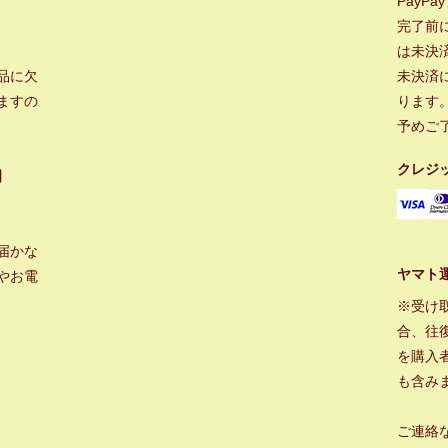
PayP
完了前
は未決
品に欠
未決済
ますの
ります
予めご
クレジ
】
届かな
ヤマト
やお電
※受け
合、往
を購入
も含み
ご連絡