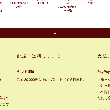
MYS
6,000円(税込6,6
2,000円)
Back)
780円)
00円)
30,000円(税込3
税込3
3,000円)
配送・送料について
支払
ヤマト運輸
PayPay
す。
税別20,000円以上のお買い上げで送料無料。
※※当
ご注文
いの際に
客様の
ただく
該当す