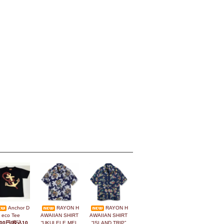
Anchor D
RAYON H
RAYON H
eco Tee
AWAIIAN SHIRT
AWAIIAN SHIRT
800円(税込10,
“UKULELE MEL
“ISLAND TRIP”