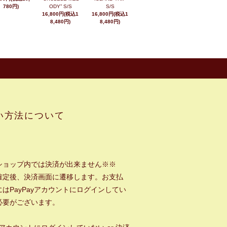
780円)
ODY” S/S
S/S
16,800円(税込1
16,800円(税込1
8,480円)
8,480円)
い方法について
ショップ内では決済が出来ません※※
確定後、決済画面に遷移します。お支払
はPayPayアカウントにログインしてい
必要がございます。