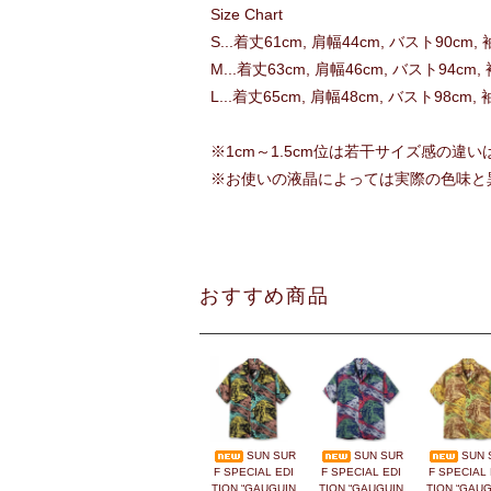
Size Chart
S...着丈61cm, 肩幅44cm, バスト90cm,
M...着丈63cm, 肩幅46cm, バスト94cm,
L...着丈65cm, 肩幅48cm, バスト98cm,
※1cm～1.5cm位は若干サイズ感の違
※お使いの液晶によっては実際の色味と
おすすめ商品
SUN SUR
SUN SUR
SUN 
F SPECIAL EDI
F SPECIAL EDI
F SPECIAL 
TION “GAUGUIN
TION “GAUGUIN
TION “GAUG