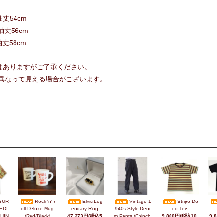
 袖丈54cm
 袖丈56cm
 袖丈58cm
いはありますがご了承ください。
異なって見える場合がございます。
SUR
Rock 'n' r
Elvis Leg
Vintage 1
Stripe De
EDI
oll Deluxe Mug
endary Ring
940s Style Deni
co Tee
UIN
(Red/Black)
47,273円(税込5
m Pants (Chinch
9,800円(税込10,
9,