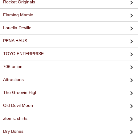
Rocket Originals
Flaming Mamie
Louella Deville
PENA HAUS
TOYO ENTERPRISE
706 union
Attractions
The Groovin High
Old Devil Moon
ztomic shirts
Dry Bones