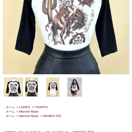
ホーム
>
LADIES
>
T-SHIRTS
ホーム
>
Mischief Made
ホーム
>
Mischief Made
>
WOMEN TEE