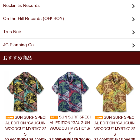
Rockinitis Records
On the Hill Records (OH! BOY)
Tres Noir
JC Planning Co.
おすすめ商品
SUN SURF SPECI
SUN SURF SPECI
SUN SURF SPECI
AL EDITION “GAUGUIN
AL EDITION “GAUGUIN
AL EDITION “GAUGUIN
WOODCUT MYSTIC” S/
WOODCUT MYSTIC” S/
WOODCUT MYSTIC” S/
S
S
S
32,000円(税込35,200円)
32,000円(税込35,200円)
32,000円(税込35,200円)