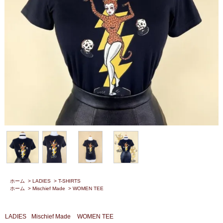
ホーム
>
LADIES
>
T-SHIRTS
ホーム
>
Mischief Made
>
WOMEN TEE
LADIES
Mischief Made
WOMEN TEE