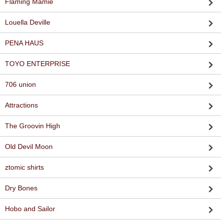
Flaming Mamie
Louella Deville
PENA HAUS
TOYO ENTERPRISE
706 union
Attractions
The Groovin High
Old Devil Moon
ztomic shirts
Dry Bones
Hobo and Sailor