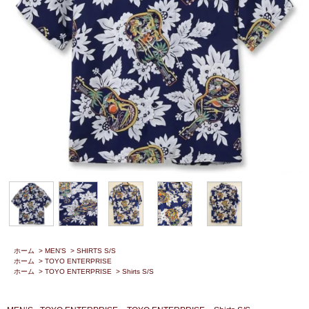
ホーム
>
MEN’S
>
SHIRTS S/S
ホーム
>
TOYO ENTERPRISE
ホーム
>
TOYO ENTERPRISE
>
Shirts S/S