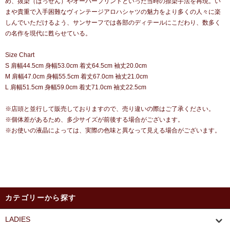
め、抜染（ばっせん）やオーバープリントといった当時の捺染手法を再現。い
まや貴重で入手困難なヴィンテージアロハシャツの魅力をより多くの人々に楽
しんでいただけるよう、サンサーフでは各部のディテールにこだわり、数多く
の名作を現代に甦らせている。
Size Chart
S 肩幅44.5cm 身幅53.0cm 着丈64.5cm 袖丈20.0cm
M 肩幅47.0cm 身幅55.5cm 着丈67.0cm 袖丈21.0cm
L 肩幅51.5cm 身幅59.0cm 着丈71.0cm 袖丈22.5cm
※店頭と並行して販売しておりますので、売り違いの際はご了承ください。
※個体差があるため、多少サイズが前後する場合がございます。
※お使いの液晶によっては、実際の色味と異なって見える場合がございます。
カテゴリーから探す
LADIES