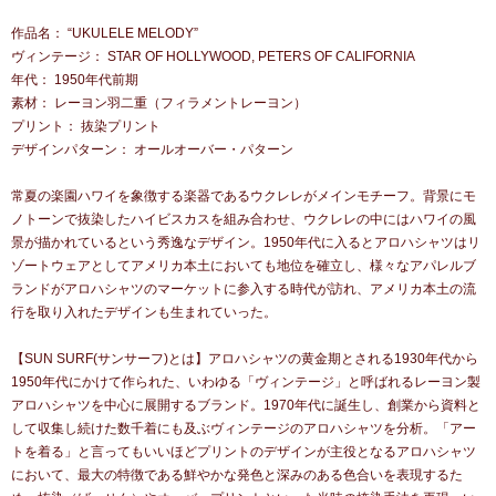
作品名： “UKULELE MELODY”
ヴィンテージ： STAR OF HOLLYWOOD, PETERS OF CALIFORNIA
年代： 1950年代前期
素材： レーヨン羽二重（フィラメントレーヨン）
プリント： 抜染プリント
デザインパターン： オールオーバー・パターン
常夏の楽園ハワイを象徴する楽器であるウクレレがメインモチーフ。背景にモ
ノトーンで抜染したハイビスカスを組み合わせ、ウクレレの中にはハワイの風
景が描かれているという秀逸なデザイン。1950年代に入るとアロハシャツはリ
ゾートウェアとしてアメリカ本土においても地位を確立し、様々なアパレルブ
ランドがアロハシャツのマーケットに参入する時代が訪れ、アメリカ本土の流
行を取り入れたデザインも生まれていった。
【SUN SURF(サンサーフ)とは】アロハシャツの黄金期とされる1930年代から
1950年代にかけて作られた、いわゆる「ヴィンテージ」と呼ばれるレーヨン製
アロハシャツを中心に展開するブランド。1970年代に誕生し、創業から資料と
して収集し続けた数千着にも及ぶヴィンテージのアロハシャツを分析。「アー
トを着る」と言ってもいいほどプリントのデザインが主役となるアロハシャツ
において、最大の特徴である鮮やかな発色と深みのある色合いを表現するた