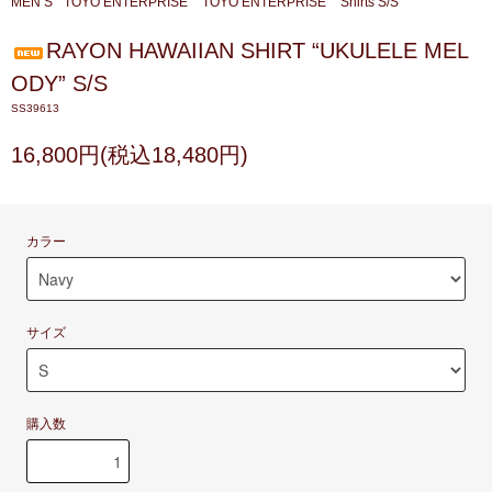
MEN’S
TOYO ENTERPRISE
TOYO ENTERPRISE
Shirts S/S
RAYON HAWAIIAN SHIRT “UKULELE MEL
ODY” S/S
SS39613
16,800円(税込18,480円)
カラー
サイズ
購入数