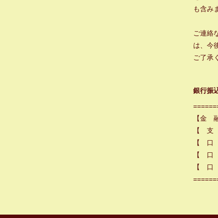
も含み
ご連絡
は、今
ご了承
銀行振
======
【金 
【 支
【 口
【 口 
【 口 
======