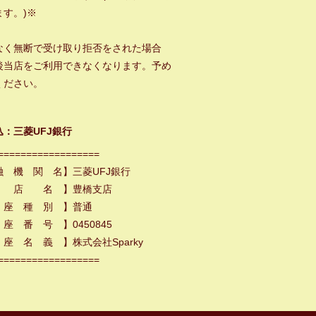
ます。)※
なく無断で受け取り拒否をされた場合
後当店をご利用できなくなります。予め
ください。
込：三菱UFJ銀行
==================
融 機 関 名】三菱UFJ銀行
 店 名 】豊橋支店
 座 種 別 】普通
座 番 号 】0450845
座 名 義 】株式会社Sparky
==================