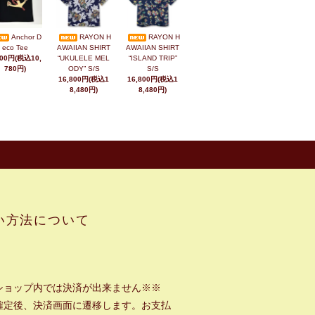
Anchor D
RAYON H
RAYON H
eco Tee
AWAIIAN SHIRT
AWAIIAN SHIRT
800円(税込10,
“UKULELE MEL
“ISLAND TRIP”
780円)
ODY” S/S
S/S
16,800円(税込1
16,800円(税込1
8,480円)
8,480円)
い方法について
ショップ内では決済が出来ません※※
確定後、決済画面に遷移します。お支払