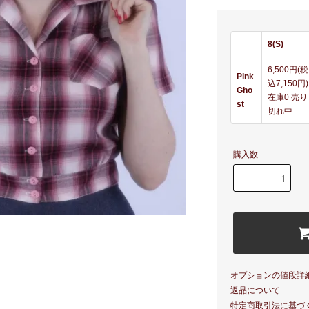
8(S)
6,500円(税
Pink
込7,150円)
Gho
在庫0 売り
st
切れ中
購入数
オプションの値段詳
返品について
特定商取引法に基づ