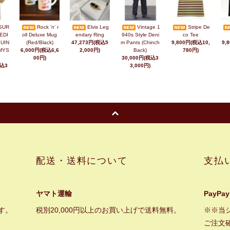
SUR
Rock 'n' r
Elvis Leg
Vintage 1
Stripe De
EDI
oll Deluxe Mug
endary Ring
940s Style Deni
co Tee
UIN
(Red/Black)
47,273円(税込5
m Pants (Chinch
9,800円(税込10,
9,
MYS
6,000円(税込6,6
2,000円)
Back)
780円)
00円)
30,000円(税込3
税込3
3,000円)
配送・送料について
支払
ヤマト運輸
PayPay
す。
税別20,000円以上のお買い上げで送料無料。
※※当
ご注文