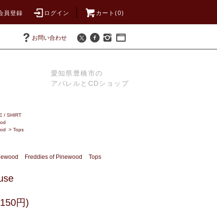
会員登録
ログイン
カート(0)
お問い合わせ
愛知県豊橋市の
アパレルとCDショップ
 / SHIRT
ood
ood
>
Tops
inewood
Freddies of Pinewood
Tops
use
150円)