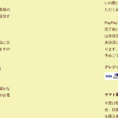
いの際に
客様の
ただく
該当す
PayP
完了前
は未決
品に欠
未決済
ますの
ります
予めご
クレジ
】
届かな
ヤマト
やお電
※受け
合、往
を購入