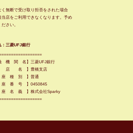
なく無断で受け取り拒否をされた場合
後当店をご利用できなくなります。予め
ください。
込：三菱UFJ銀行
==================
融 機 関 名】三菱UFJ銀行
 店 名 】豊橋支店
 座 種 別 】普通
座 番 号 】0450845
座 名 義 】株式会社Sparky
==================