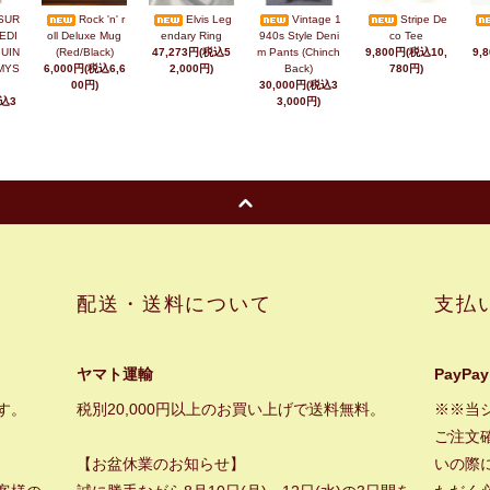
SUR
Rock 'n' r
Elvis Leg
Vintage 1
Stripe De
EDI
oll Deluxe Mug
endary Ring
940s Style Deni
co Tee
UIN
(Red/Black)
47,273円(税込5
m Pants (Chinch
9,800円(税込10,
9,
MYS
6,000円(税込6,6
2,000円)
Back)
780円)
00円)
30,000円(税込3
税込3
3,000円)
配送・送料について
支払
ヤマト運輸
PayPay
す。
税別20,000円以上のお買い上げで送料無料。
※※当
ご注文
【お盆休業のお知らせ】
いの際に