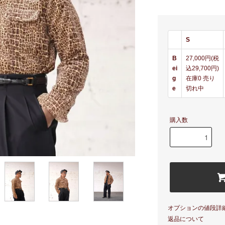
S
B
27,000円(税
ei
込29,700円)
g
在庫0 売り
e
切れ中
購入数
オプションの値段詳
返品について