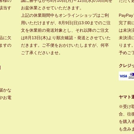
客様の
誠に勝手ながら8月10日(月)～12日(水)の3日間を
ただく
該当す
お盆休業とさせていただきます。
上記の休業期間中もオンラインショップはご利
PayP
用いただけますが、8月9日(日)13:00までのご注
完了前
文を休業前の発送対象とし、それ以降のご注文
は未決
品に欠
は8月13日(木)より順次確認・発送とさせていた
未決済
ますの
だきます。ご不便をおかけいたしますが、何卒
ります
ご了承くださいませ。
予めご
クレジ
】
届かな
ヤマト
やお電
※受け
合、往
を購入
も含み