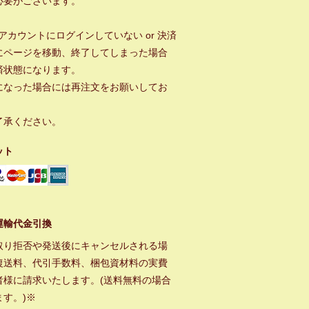
必要がございます。
ayアカウントにログインしていない or 決済
にページを移動、終了してしまった場合
済状態になります。
になった場合には再注文をお願いしてお
。
了承ください。
ット
運輸代金引換
取り拒否や発送後にキャンセルされる場
復送料、代引手数料、梱包資材料の実費
者様に請求いたします。(送料無料の場合
ます。)※