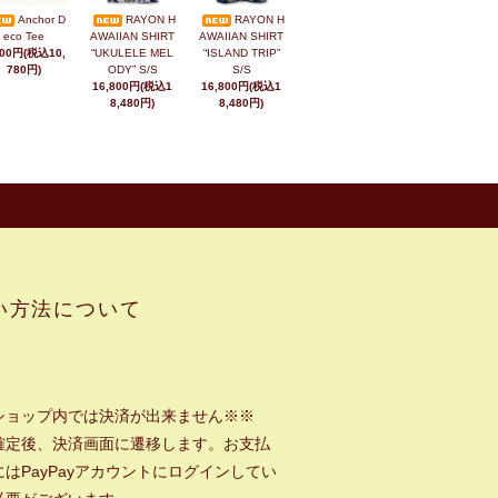
Anchor D
RAYON H
RAYON H
eco Tee
AWAIIAN SHIRT
AWAIIAN SHIRT
800円(税込10,
“UKULELE MEL
“ISLAND TRIP”
780円)
ODY” S/S
S/S
16,800円(税込1
16,800円(税込1
8,480円)
8,480円)
い方法について
ショップ内では決済が出来ません※※
確定後、決済画面に遷移します。お支払
はPayPayアカウントにログインしてい