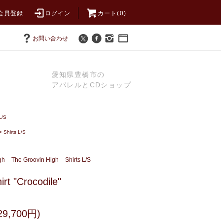
会員登録
ログイン
カート(0)
お問い合わせ
愛知県豊橋市の
アパレルとCDショップ
L/S
>
Shirts L/S
gh
The Groovin High
Shirts L/S
irt "Crocodile"
9,700円)