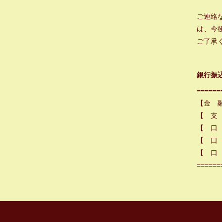
ご連絡
は、今
ご了承
銀行振
======
【金 
【 支
【 口
【 口 
【 口 
======