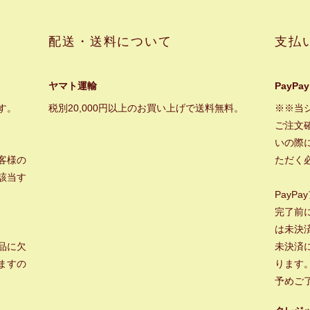
配送・送料について
支払
ヤマト運輸
PayPay
す。
税別20,000円以上のお買い上げで送料無料。
※※当
ご注文
いの際に
客様の
ただく
該当す
PayP
完了前
は未決
品に欠
未決済
ますの
ります
予めご