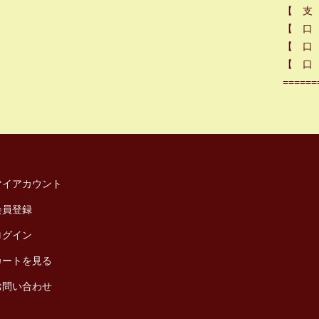
【 支
【 口
【 口 
【 口 
======
マイアカウント
会員登録
ログイン
カートを見る
お問い合わせ