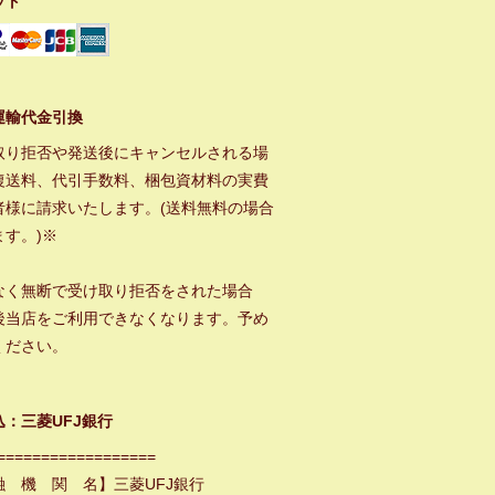
ット
運輸代金引換
取り拒否や発送後にキャンセルされる場
復送料、代引手数料、梱包資材料の実費
者様に請求いたします。(送料無料の場合
ます。)※
なく無断で受け取り拒否をされた場合
後当店をご利用できなくなります。予め
ください。
込：三菱UFJ銀行
==================
融 機 関 名】三菱UFJ銀行