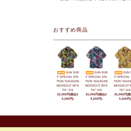
おすすめ商品
SUN SUR
SUN SUR
SUN 
F SPECIAL EDI
F SPECIAL EDI
F SPECIAL 
TION “GAUGUIN
TION “GAUGUIN
TION “GAUG
WOODCUT MYS
WOODCUT MYS
WOODCUT 
TIC” S/S
TIC” S/S
TIC” S/S
32,000円(税込3
32,000円(税込3
32,000円(
5,200円)
5,200円)
5,200円)