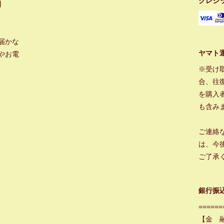
クレジ
】
届かな
ヤマト
やお電
※受け
合、往
を購入
も含み
ご連絡
は、今
ご了承
銀行振
======
【金 