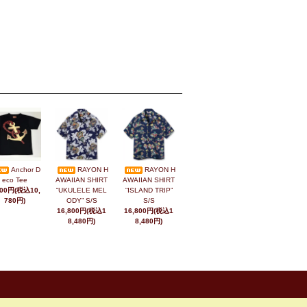
Anchor D
RAYON H
RAYON H
eco Tee
AWAIIAN SHIRT
AWAIIAN SHIRT
800円(税込10,
“UKULELE MEL
“ISLAND TRIP”
780円)
ODY” S/S
S/S
16,800円(税込1
16,800円(税込1
8,480円)
8,480円)