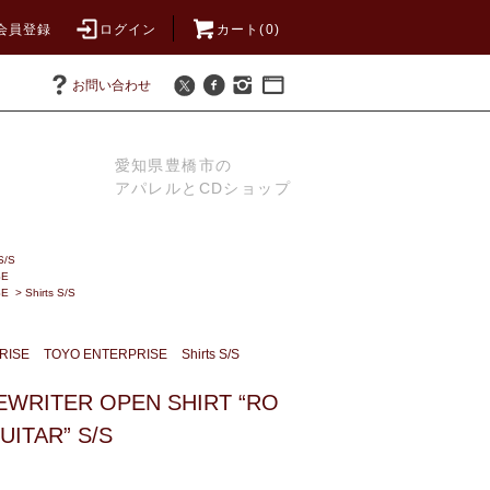
会員登録
ログイン
カート(0)
お問い合わせ
愛知県豊橋市の
アパレルとCDショップ
S/S
SE
SE
>
Shirts S/S
RISE
TOYO ENTERPRISE
Shirts S/S
WRITER OPEN SHIRT “RO
UITAR” S/S