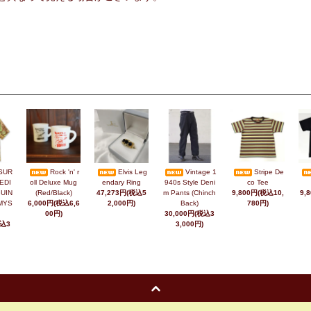
SUR
Rock 'n' r
Elvis Leg
Vintage 1
Stripe De
EDI
oll Deluxe Mug
endary Ring
940s Style Deni
co Tee
UIN
(Red/Black)
47,273円(税込5
m Pants (Chinch
9,800円(税込10,
9,
MYS
6,000円(税込6,6
2,000円)
Back)
780円)
00円)
30,000円(税込3
税込3
3,000円)