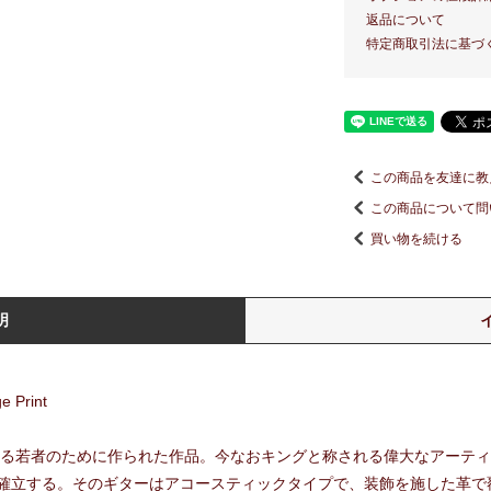
返品について
特定商取引法に基づ
この商品を友達に教
この商品について問
買い物を続ける
明
e Print
狂する若者のために作られた作品。今なおキングと称される偉大なアーテ
確立する。そのギターはアコースティックタイプで、装飾を施した革で