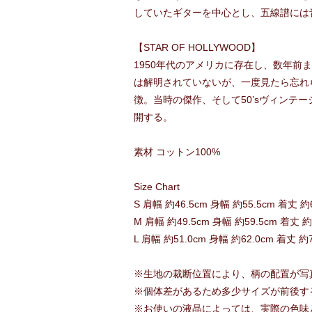
していたギターを中心とし、五線譜には
【STAR OF HOLLYWOOD】
1950年代のアメリカに存在し、数年
は解明されていないが、一度見たら忘れ
徴。当時の傑作、そして50’sヴィン
開する。
素材 コットン100%
Size Chart
S 肩幅 約46.5cm 身幅 約55.5cm 着丈 約6
M 肩幅 約49.5cm 身幅 約59.5cm 着丈 約
L 肩幅 約51.0cm 身幅 約62.0cm 着丈 約7
※生地の裁断位置により、柄の配置が写
※個体差があるため多少サイズが前後す
※お使いの液晶によっては、実際の色味