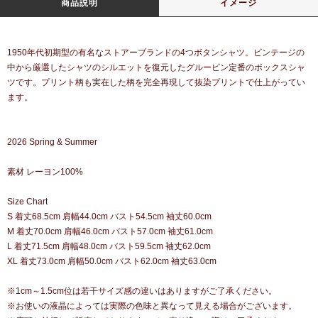
商品説明
イメージ
1950年代初期型の有名なストアーブランドの4つボタンシャツ。ビンテージの
中から厳選したシャツのシルエットを復元したグルービン定番のボックスシャ
ツです。プリント柄も実在した柄を完全再現して抜染プリントで仕上がってい
ます。
2026 Spring & Summer
素材 レーヨン100%
Size Chart
S 着丈68.5cm 肩幅44.0cm バスト54.5cm 袖丈60.0cm
M 着丈70.0cm 肩幅46.0cm バスト57.0cm 袖丈61.0cm
L 着丈71.5cm 肩幅48.0cm バスト59.5cm 袖丈62.0cm
XL 着丈73.0cm 肩幅50.0cm バスト62.0cm 袖丈63.0cm
※1cm～1.5cm位は若干サイズ感の違いはありますがご了承ください。
※お使いの液晶によっては実際の色味と異なって見える場合がございます。