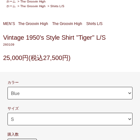
ホーム
>
The Groovin High
ホーム
>
The Groovin High
>
Shirts L/S
MEN’S
The Groovin High
The Groovin High
Shirts L/S
Vintage 1950’s Style Shirt "Tiger" L/S
260109
25,000円(税込27,500円)
カラー
サイズ
購入数