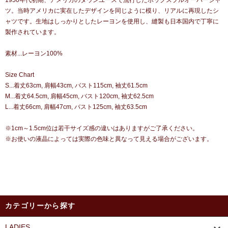
1950年代初期、アメリカのタウンユースで流行したボックスプルオーバーシャ
ツ。当時アメリカに実在したデザインを同じように模り、リアルに再現したシ
ャツです。生地はしっかりとしたレーヨンを使用し、縫製も日本国内で丁寧に
製作されています。
素材...レーヨン100%
Size Chart
S...着丈63cm, 肩幅43cm, バスト115cm, 袖丈61.5cm
M...着丈64.5cm, 肩幅45cm, バスト120cm, 袖丈62.5cm
L...着丈66cm, 肩幅47cm, バスト125cm, 袖丈63.5cm
※1cm～1.5cm位は若干サイズ感の違いはありますがご了承ください。
※お使いの液晶によっては実際の色味と異なって見える場合がございます。
カテゴリーから探す
LADIES