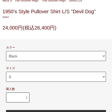
MEN’S
The Groovin High
The Groovin High
Shirts L/S
1950’s Style Pullover Shirt L/S "Devil Dog"
A543
24,000円(税込26,400円)
カラー
サイズ
購入数