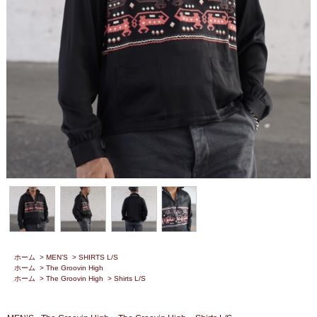
ホーム
>
MEN’S
>
SHIRTS L/S
ホーム
>
The Groovin High
ホーム
>
The Groovin High
>
Shirts L/S