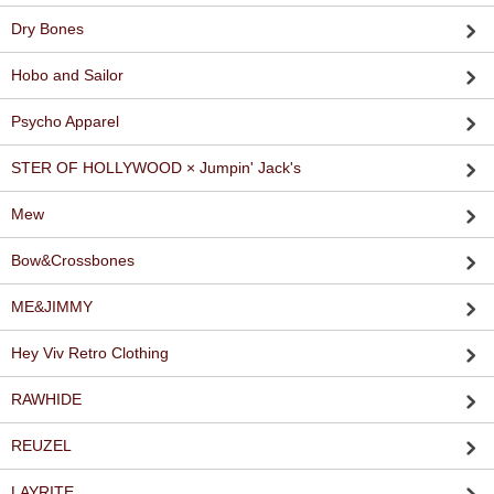
Dry Bones
Hobo and Sailor
Psycho Apparel
STER OF HOLLYWOOD × Jumpin' Jack's
Mew
Bow&Crossbones
ME&JIMMY
Hey Viv Retro Clothing
RAWHIDE
REUZEL
LAYRITE