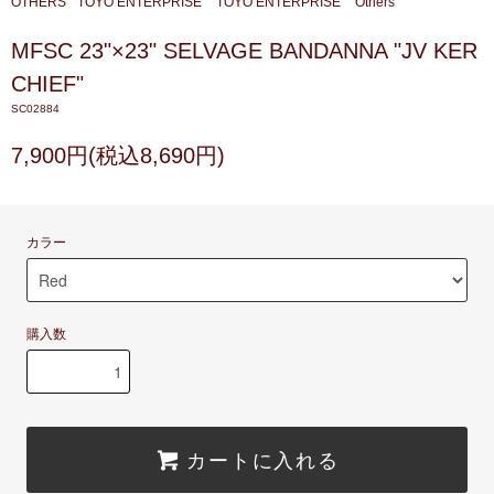
OTHERS
TOYO ENTERPRISE
TOYO ENTERPRISE
Others
MFSC 23"×23" SELVAGE BANDANNA "JV KER
CHIEF"
SC02884
7,900円(税込8,690円)
カラー
購入数
カートに入れる